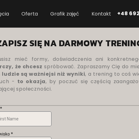
+48 692
ęcia
Oferta
Grafik zajęć
Kontakt
ZAPISZ SIĘ NA DARMOWY TRENIN
sisz mieć formy, doświadczenia ani konkretneg
czy, że chcesz
spróbować. Zapraszamy Cię do mie
m
ludzie są ważniejsi niż wyniki
, a trening to coś wi
ruch -
to okazja
, by poczuć się częścią zaangażo
ającej społeczności.