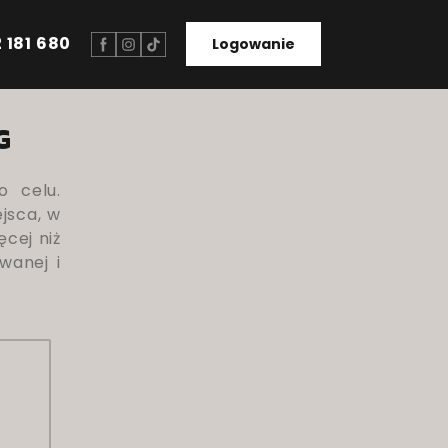
 181 680
Logowanie
G
o celu.
jsca, w
ęcej niż
wanej i