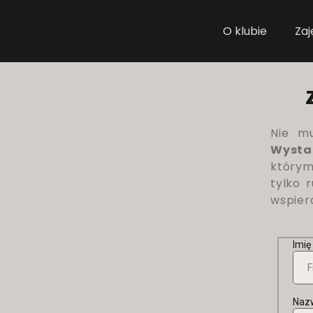
O klubie
Zaj
Nie mu
Wystar
który
tylko 
wspier