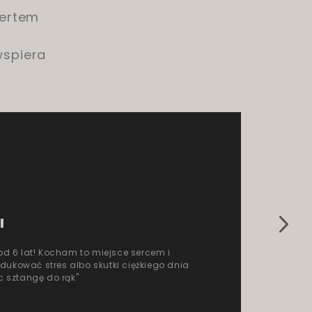
pertem
wspiera
I
 od 6 lat! Kocham to miejsce sercem i
ukować stres albo skutki ciężkiego dnia
c sztangę do rąk"