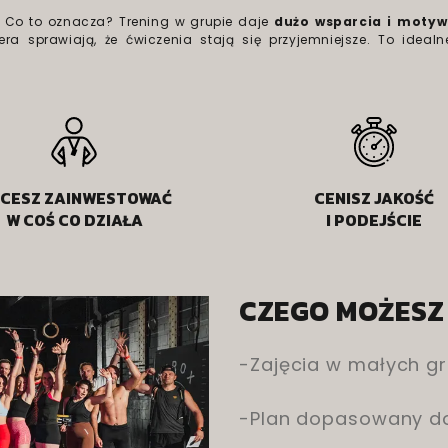
 Co to oznacza? Trening w grupie daje
dużo wsparcia i motyw
ra sprawiają, że ćwiczenia stają się przyjemniejsze.
To idealn
CESZ ZAINWESTOWAĆ
CENISZ JAKOŚĆ
W COŚ CO DZIAŁA
I PODEJŚCIE
CZEGO MOŻESZ
-Zajęcia w małych g
-Plan dopasowany do