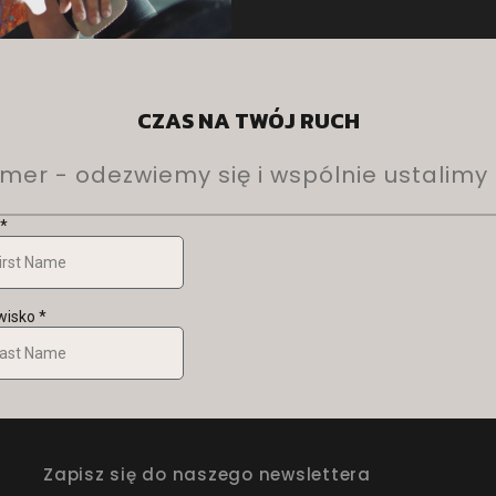
CZAS NA TWÓJ RUCH
er - odezwiemy się i wspólnie ustalimy n
Zapisz się do naszego newslettera