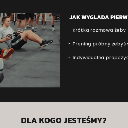
JAK WYGLADA PIERW
- Krótka rozmowa żeby 
- Trening próbny żebyś s
- Indywidualna propozy
DLA KOGO JESTEŚMY?