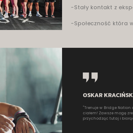
-Stały kontakt z eks
-Społeczność która 
OSKAR KRACIŃSK
"Trenuje w Bridge Nation
ciałem! Zawsze mogę zred
przychodząc tutaj i biorą